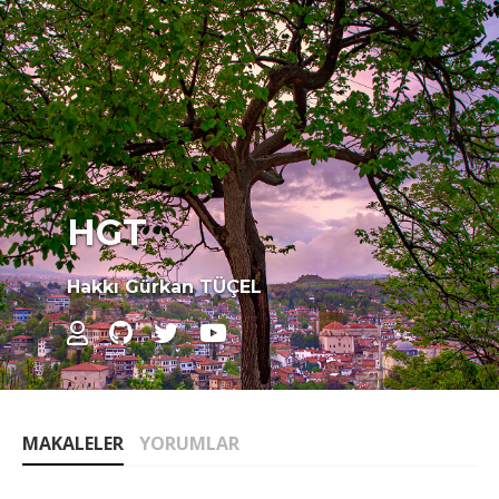
HGT
Hakkı Gürkan TÜÇEL
MAKALELER
YORUMLAR