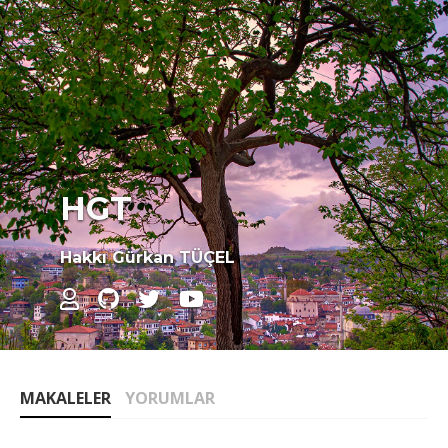
HGT
Hakkı Gürkan TÜÇEL
MAKALELER
YORUMLAR