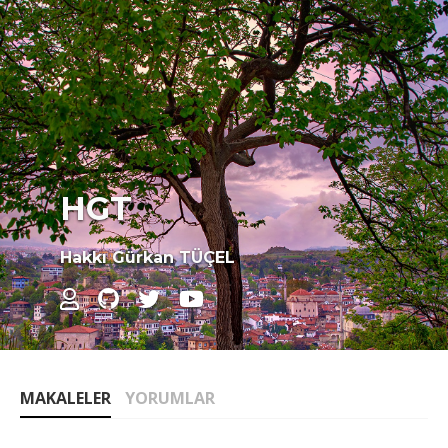
HGT
Hakkı Gürkan TÜÇEL
MAKALELER
YORUMLAR