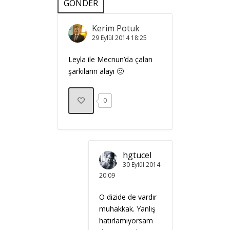
GÖNDER
Kerim Potuk
29 Eylül 2014
18:25
Leyla ile Mecnun’da çalan
şarkıların alayı 🙂
0
hgtucel
30 Eylül 2014
20:09
O dizide de vardır
muhakkak. Yanlış
hatırlamıyorsam