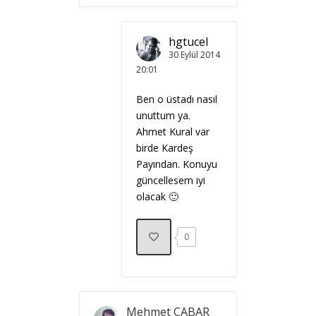
hgtucel
30 Eylül 2014
20:01
Ben o üstadı nasıl
unuttum ya.
Ahmet Kural var
birde Kardeş
Payından. Konuyu
güncellesem iyi
olacak 🙂
0
Mehmet CABAR