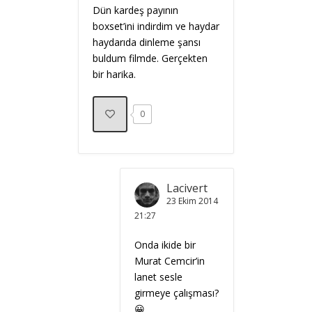
Dün kardeş payının
boxset’ini indirdim ve haydar
haydarıda dinleme şansı
buldum filmde. Gerçekten
bir harika.
0
Lacivert
23 Ekim 2014
21:27
Onda ikide bir
Murat Cemcir’in
lanet sesle
girmeye çalışması?
😀