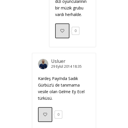
dizi oyuncularının
bir müzik grubu
vardı herhalde.
0
Usluer
29 Eylül 2014
18:35
Kardeş Payı’nda Sadık
Gürbüz’ü de tanımama
vesile olan Gelme Ey Ecel
türküsü.
0