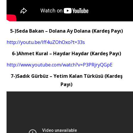
5-)Seda Bakan – Dolana Ay Dolana (Kardeş Payı)
http://youtu.be/Iff4uZOhOxo?t=33s
6-)Ahmet Kural – Haydar Haydar (Kardeş Payı)
http://www.youtube.com/watch?v=P3PRjryQGpE
7-)Sadık Gürbüz – Yetim Kalan Türküsü (Kardeş
Payı)